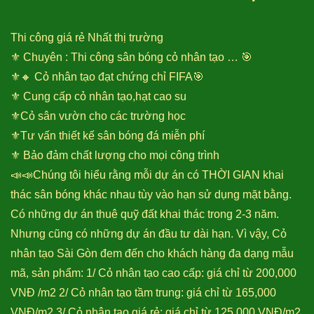
Thi công giá rẻ Nhất thị trường
⚜️ Chuyên : Thi công sân bóng cỏ nhân tạo … 🎯
⚜️🔸 Cỏ nhân tạo đạt chứng chỉ FIFA🎯
⚜️ Cung cấp cỏ nhân tạo,hạt cao su
⚜️Cỏ sân vườn cho các trường học
⚜️Tư vấn thiết kế sân bóng đá miễn phí
⚜️ Bảo đảm chất lượng cho mọi công trình
📣📣Chúng tôi hiểu rằng mỗi dự án có THỜI GIAN khai
thác sân bóng khác nhau tùy vào hạn sử dụng mặt bằng.
Có những dự án thuê quỹ đất khai thác trong 2-3 năm.
Nhưng cũng có những dự án đầu tư dài hạn. Vì vậy, Cỏ
nhân tạo Sài Gòn đem đến cho khách hàng đa dạng mẫu
mã, sản phẩm: 1/ Cỏ nhân tạo cao cấp: giá chỉ từ 200,000
VNĐ /m2 2/ Cỏ nhân tạo tầm trung: giá chỉ từ 165,000
VNĐ/m2 3/ Cỏ nhân tạo giá rẻ: giá chỉ từ 125,000 VNĐ/m2