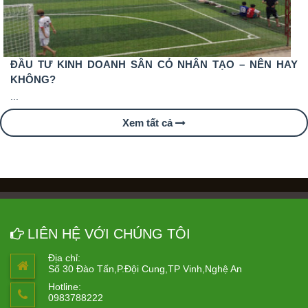
ĐẦU TƯ KINH DOANH SÂN CỎ NHÂN TẠO – NÊN HAY
KHÔNG?
...
Xem tất cả
LIÊN HỆ VỚI CHÚNG TÔI
Địa chỉ:
Số 30 Đào Tấn,P.Đội Cung,TP Vinh,Nghệ An
Hotline:
0983788222