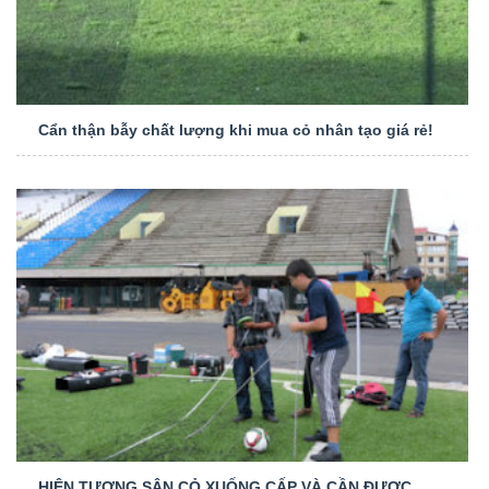
Cẩn thận bẫy chất lượng khi mua cỏ nhân tạo giá rẻ!
HIỆN TƯỢNG SÂN CỎ XUỐNG CẤP VÀ CẦN ĐƯỢC